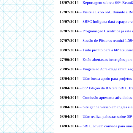
18/07/2014
– Reportagem sobre a 66ª. Reun
17/07/2014
– Visite a ExpoT&C durante a R
15/07/2014
– SBPC Indígena dará espaço e v
07/07/2014
– Programação Científica já está 
07/07/2014
– Sessão de Pôsteres reunirá 1.59
03/07/2014
– Tudo pronto para a 66ª Reuniã
27/06/2014
– Estão abertas as inscrições par
23/05/2014
– Viagem ao Acre exige imunizaç
28/04/2014
– Ufac busca apoio para projetos
14/04/2014
– 66ª Edição da RA terá SBPC Ext
08/04/2014
– Comissão apresenta atividades
03/04/2014
– Site ganha versão em inglês e 
03/04/2014
– Ufac realiza palestras sobre 6
14/03/2014
– SBPC Jovem convida para uma