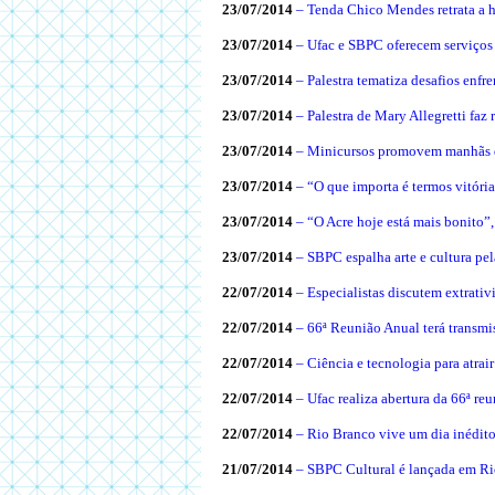
23/07/2014
– Tenda Chico Mendes retrata a hi
23/07/2014
– Ufac e SBPC oferecem serviços 
23/07/2014
– Palestra tematiza desafios enfr
23/07/2014
– Palestra de Mary Allegretti faz 
23/07/2014
– Minicursos promovem manhãs 
23/07/2014
– “O que importa é termos vitóri
23/07/2014
– “O Acre hoje está mais bonito”, 
23/07/2014
– SBPC espalha arte e cultura pe
22/07/2014
– Especialistas discutem extrati
22/07/2014
– 66ª Reunião Anual terá transmis
22/07/2014
– Ciência e tecnologia para atrair
22/07/2014
– Ufac realiza abertura da 66ª r
22/07/2014
– Rio Branco vive um dia inédit
21/07/2014
– SBPC Cultural é lançada em R