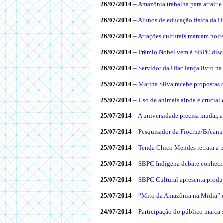
26/07/2014
– Amazônia trabalha para atrair e
26/07/2014
– Alunos de educação física da 
26/07/2014
– Atrações culturais marcam noi
26/07/2014
– Prêmio Nobel vem à SBPC discu
26/07/2014
–
Servidor da Ufac lança livro n
25/07/2014
– Marina Silva recebe proposta
25/07/2014
– Uso de animais ainda é crucial 
25/07/2014
– A universidade precisa mudar, a
25/07/2014
– Pesquisador da Fiocruz/BA anu
25/07/2014
– Tenda Chico Mendes retrata a pr
25/07/2014
– SBPC Indígena debate conhecim
25/07/2014
–
SBPC Cultural apresenta produç
25/07/2014
– “Mito da Amazônia na Mídia” 
24/07/2014
– Participação do público marc