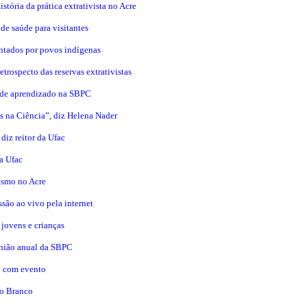
stória da prática extrativista no Acre
de saúde para visitantes
entados por povos indígenas
retrospecto das reservas extrativistas
de aprendizado na SBPC
as na Ciência”, diz Helena Nader
diz reitor da Ufac
la Ufac
vismo no Acre
são ao vivo pela internet
 jovens e crianças
eunião anual da SBPC
o com evento
io Branco