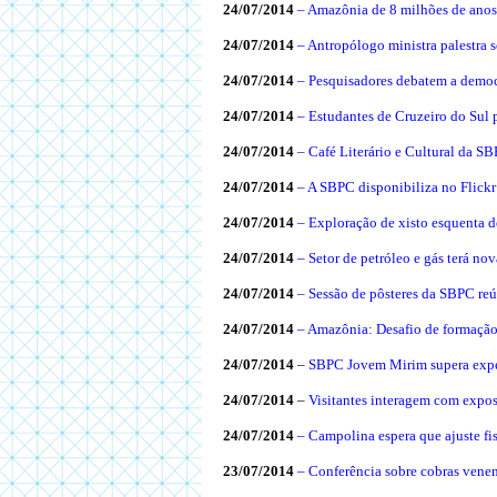
24/07/2014
– Amazônia de 8 milhões de anos
24/07/2014
– Antropólogo ministra palestra so
24/07/2014
– Pesquisadores debatem a demo
24/07/2014
– Estudantes de Cruzeiro do Sul 
24/07/2014
– Café Literário e Cultural da S
24/07/2014
– A SBPC disponibiliza no Flickr
24/07/2014
– Exploração de xisto esquenta 
24/07/2014
– Setor de petróleo e gás terá n
24/07/2014
– Sessão de pôsteres da SBPC reú
24/07/2014
– Amazônia: Desafio de formação
24/07/2014
–
SBPC Jovem Mirim supera expec
24/07/2014
–
Visitantes interagem com expo
24/07/2014
– Campolina espera que ajuste fi
23/07/2014
– Conferência sobre cobras vene