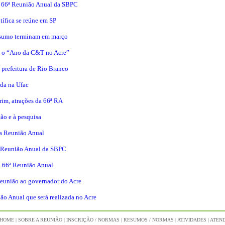
a 66ª Reunião Anual da SBPC
ífica se reúne em SP
resumo terminam em março
 o “Ano da C&T no Acre”
 prefeitura de Rio Branco
da na Ufac
im, atrações da 66ª RA
ção e à pesquisa
na Reunião Anual
6ª Reunião Anual da SBPC
a 66ª Reunião Anual
Reunião ao governador do Acre
ão Anual que será realizada no Acre
HOME
|
SOBRE A REUNIÃO
|
INSCRIÇÃO / NORMAS
|
RESUMOS / NORMAS
|
ATIVIDADES
|
ATEND