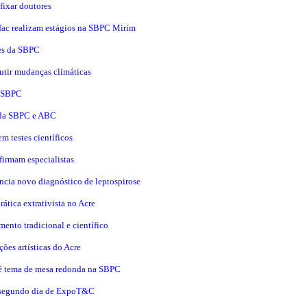
 fixar doutores
Ufac realizam estágios na SBPC Mirim
tes da SBPC
tir mudanças climáticas
a SBPC
s da SBPC e ABC
em testes científicos
firmam especialistas
ncia novo diagnóstico de leptospirose
ática extrativista no Acre
ento tradicional e científico
ões artísticas do Acre
é tema de mesa redonda na SBPC
a segundo dia de ExpoT&C