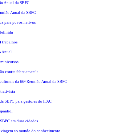
ião Anual da SBPC
eunião Anual da SBPC
oz para povos nativos
definida
4 trabalhos
o Anual
a minicursos
ão contra febre amarela
 culturais da 66ª Reunião Anual da SBPC
rativista
 da SBPC para gestores do IFAC
espanhol
6ª SBPC em duas cidades
 viagem ao mundo do conhecimento