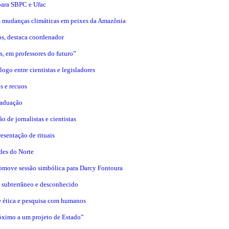
para SBPC e Ufac
m mudanças climáticas em peixes da Amazônia
os, destaca coordenador
s, em professores do futuro”
logo entre cientistas e legisladores
s e recuos
raduação
 de jornalistas e cientistas
esentação de rituais
ades do Norte
omove sessão simbólica para Darcy Fontoura
 subterrâneo e desconhecido
e ética e pesquisa com humanos
róximo a um projeto de Estado”