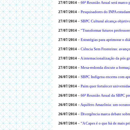
27/07/2014
– 66ª Reunião Anual será marco 
27/07/2014
– Pesquisadores do INPA estuda
27/07/2014
– SBPC Cultural alcança objetiv
27/07/2014
– “Transformar futuros professore
27/07/2014
– Estratégias para aprimorar o diá
27/07/2014
– Ciência Sem Fronteiras: avanço
27/07/2014
–
A internacionalização da pós g
27/07/2014
– Mesa-redonda discute a formação
26/07/2014
– SBPC Indígena encerra com apr
26/07/2014
– Paim quer fortalecer universid
26/07/2014
– 66ª Reunião Anual da SBPC pr
26/07/2014
– Aquífero Amazônia: um oceano
26/07/2014
– Divergência marca debate sobr
26/07/2014
– “A Capes é o que há de mais p