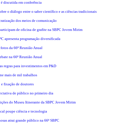
 é discutida em conferência
bre o diálogo entre o saber científico e as ciências tradicionais
cratização dos meios de comunicação
participam de oficina de grafite na SBPC Jovem Mirim
BPC apresenta programação diversificada
 fotos da 66ª Reunião Anual
debate na 66ª Reunião Anual
ovas regras para investimentos em P&D
ne mais de mil trabalhos
 e fixação de doutores
tativa de público no primeiro dia
sições do Museu Itinerante da SBPC Jovem Mirim
scal poupe ciência e tecnologia
nosas atrai grande público na 66ª SBPC