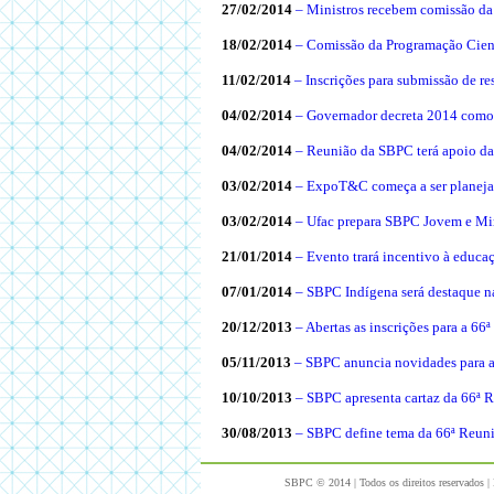
27/02/2014
– Ministros recebem comissão d
18/02/2014
– Comissão da Programação Cient
11/02/2014
– Inscrições para submissão de 
04/02/2014
– Governador decreta 2014 como
04/02/2014
– Reunião da SBPC terá apoio da
03/02/2014
– ExpoT&C começa a ser planeja
03/02/2014
– Ufac prepara SBPC Jovem e Mir
21/01/2014
– Evento trará incentivo à educa
07/01/2014
– SBPC Indígena será destaque 
20/12/2013
– Abertas as inscrições para a 6
05/11/2013
– SBPC anuncia novidades para 
10/10/2013
– SBPC apresenta cartaz da 66ª 
30/08/2013
– SBPC define tema da 66ª Reuni
SBPC © 2014 | Todos os direitos reservados |