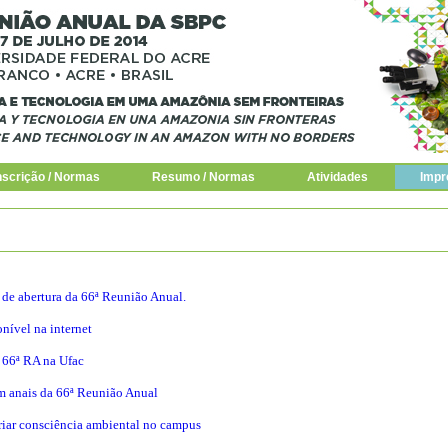
nscrição / Normas
Resumo / Normas
Atividades
Impr
 de abertura da 66ª Reunião Anual.
onível na internet
a 66ª RA na Ufac
m anais da 66ª Reunião Anual
riar consciência ambiental no campus