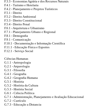
F.3.3 - Economias Agrária e dos Recursos Naturais
F.4.1 - Turismo e Hotelaria
F.4.2 - Planejamento e Projetos Turísticos
F.5.1 - Direito
F.5.2 - Direito Ambiental
F.5.3 - Direito Constitucional
F.5.4 - Direito Penal
F.6.1 - Arquitetura e Urbanismo
F.7.1 - Planejamento Urbano e Regional
F.8.1 - Demografia
F.9.1 - Comunicação
F.10.1 - Documentação e Informação Científica
F.11.1 - Educação Física e Esportes
F.12.1 - Serviço Social
Ciências Humanas
G.1.1 - Antropologia
G.2.1 - Arqueologia
G.3.1 - Filosofia
G.4.1 - Geografia
G.4.2 - Geografia Humana
G.5.1 - História
G.5.2 - História da Cultura
G.5.3 - História Social
G.6.1 - Ciência Política
G.7.1 - Administração, Planejamento e Avaliação Educacional
G.7.2 - Currículo
G.7.3 - Educação a Distancia