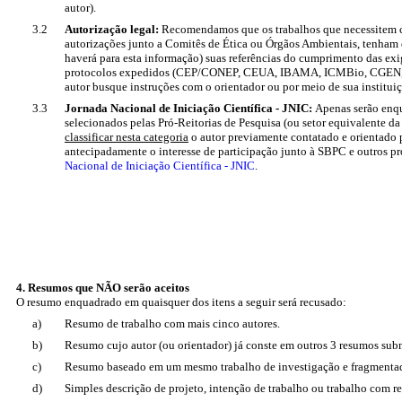
autor).
3.2
Autorização legal:
Recomendamos que os trabalhos que necessitem c
autorizações junto a Comitês de Ética ou Órgãos Ambientais, tenham
haverá para esta informação) suas referências do cumprimento das exi
protocolos expedidos (CEP/CONEP, CEUA, IBAMA, ICMBio, CGEN, I
autor busque instruções com o orientador ou por meio de sua instituiç
3.3
Jornada Nacional de Iniciação Científica - JNIC:
Apenas serão enq
selecionados pelas Pró-Reitorias de Pesquisa (ou setor equivalente da 
classificar nesta categoria
o autor previamente contatado e orientado pe
antecipadamente o interesse de participação junto à SBPC e outros 
Nacional de Iniciação Científica - JNIC
.
4. Resumos que NÃO serão aceitos
O resumo enquadrado em quaisquer dos itens a seguir será recusado:
a)
Resumo de trabalho com mais cinco autores.
b)
Resumo cujo autor (ou orientador) já conste em outros 3 resumos subm
c)
Resumo baseado em um mesmo trabalho de investigação e fragmentad
d)
Simples descrição de projeto, intenção de trabalho ou trabalho com re