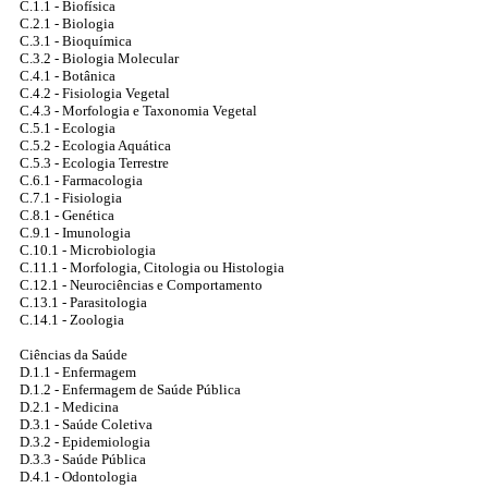
C.1.1 - Biofísica
C.2.1 - Biologia
C.3.1 - Bioquímica
C.3.2 - Biologia Molecular
C.4.1 - Botânica
C.4.2 - Fisiologia Vegetal
C.4.3 - Morfologia e Taxonomia Vegetal
C.5.1 - Ecologia
C.5.2 - Ecologia Aquática
C.5.3 - Ecologia Terrestre
C.6.1 - Farmacologia
C.7.1 - Fisiologia
C.8.1 - Genética
C.9.1 - Imunologia
C.10.1 - Microbiologia
C.11.1 - Morfologia, Citologia ou Histologia
C.12.1 - Neurociências e Comportamento
C.13.1 - Parasitologia
C.14.1 - Zoologia
Ciências da Saúde
D.1.1 - Enfermagem
D.1.2 - Enfermagem de Saúde Pública
D.2.1 - Medicina
D.3.1 - Saúde Coletiva
D.3.2 - Epidemiologia
D.3.3 - Saúde Pública
D.4.1 - Odontologia