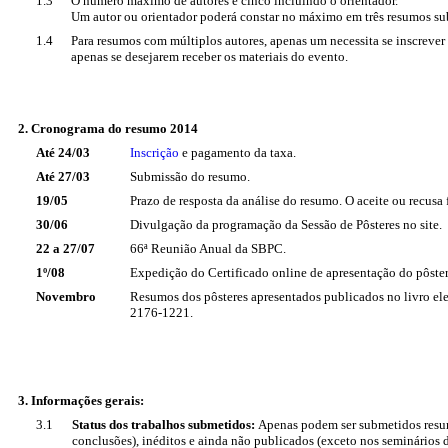
1.3
O número máximo de autores é cinco incluindo o orientador.
Um autor ou orientador poderá constar no máximo em três resumos su
1.4
Para resumos com múltiplos autores, apenas um necessita se inscrever 
apenas se desejarem receber os materiais do evento.
2. Cronograma do resumo 2014
Até 24/03
Inscrição
e pagamento da taxa.
Até 27/03
Submissão do resumo.
19/05
Prazo de resposta da análise do resumo. O aceite ou recusa
30/06
Divulgação da programação da Sessão de Pôsteres no site.
22 a 27/07
66ª Reunião Anual da SBPC.
1º/08
Expedição do Certificado online de apresentação do pôste
Novembro
Resumos dos pôsteres apresentados publicados no livro ele
2176-1221.
3. Informações gerais:
3.1
Status dos trabalhos submetidos:
Apenas podem ser submetidos resum
conclusões), inéditos e ainda não publicados (exceto nos seminários de