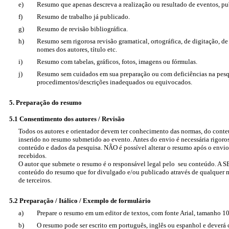
e)
Resumo que apenas descreva a realização ou resultado de eventos, pub
f)
Resumo de trabalho já publicado.
g)
Resumo de revisão bibliográfica.
h)
Resumo sem rigorosa revisão gramatical, ortográfica, de digitação, de
nomes dos autores, título etc.
i)
Resumo com tabelas, gráficos, fotos, imagens ou fórmulas.
j)
Resumo sem cuidados em sua preparação ou com deficiências na pesq
procedimentos/descrições inadequados ou equivocados.
5. Preparação do resumo
5.1
Consentimento dos autores / Revisão
Todos os autores e orientador devem ter conhecimento das normas, do cont
inserido no resumo submetido ao evento. Antes do envio é necessária rigoros
conteúdo e dados da pesquisa. NÃO é possível alterar o resumo após o envi
recebidos.
O autor que submete o resumo é o responsável legal pelo seu conteúdo. A S
conteúdo do resumo que for divulgado e/ou publicado através de qualquer 
de terceiros.
5.2
Preparação / Itálico / Exemplo de formulário
a)
Prepare o resumo em um editor de textos, com fonte Arial, tamanho 1
b)
O resumo pode ser escrito em português, inglês ou espanhol e deverá 