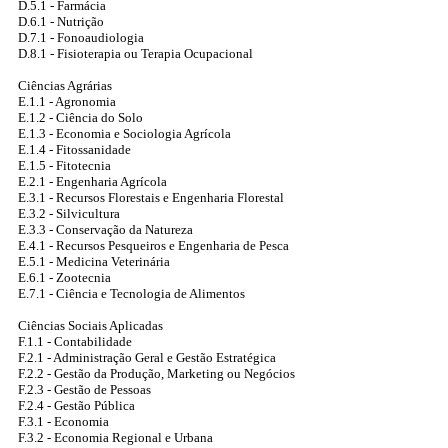
D.5.1 - Farmácia
D.6.1 - Nutrição
D.7.1 - Fonoaudiologia
D.8.1 - Fisioterapia ou Terapia Ocupacional
Ciências Agrárias
E.1.1 - Agronomia
E.1.2 - Ciência do Solo
E.1.3 - Economia e Sociologia Agrícola
E.1.4 - Fitossanidade
E.1.5 - Fitotecnia
E.2.1 - Engenharia Agrícola
E.3.1 - Recursos Florestais e Engenharia Florestal
E.3.2 - Silvicultura
E.3.3 - Conservação da Natureza
E.4.1 - Recursos Pesqueiros e Engenharia de Pesca
E.5.1 - Medicina Veterinária
E.6.1 - Zootecnia
E.7.1 - Ciência e Tecnologia de Alimentos
Ciências Sociais Aplicadas
F.1.1 - Contabilidade
F.2.1 - Administração Geral e Gestão Estratégica
F.2.2 - Gestão da Produção, Marketing ou Negócios
F.2.3 - Gestão de Pessoas
F.2.4 - Gestão Pública
F.3.1 - Economia
F.3.2 - Economia Regional e Urbana