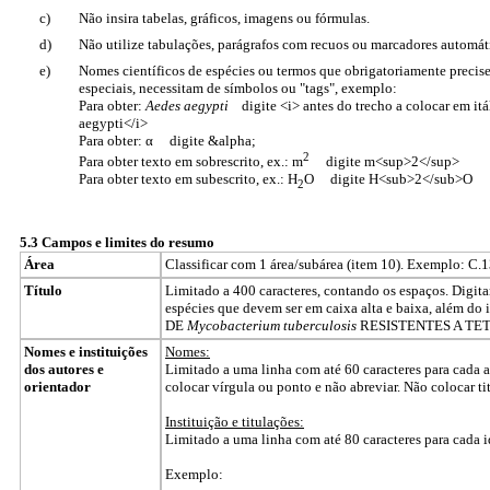
c)
Não insira tabelas, gráficos, imagens ou fórmulas.
d)
Não utilize tabulações, parágrafos com recuos ou marcadores automát
e)
Nomes científicos de espécies ou termos que obrigatoriamente precisem
especiais, necessitam de símbolos ou "tags", exemplo:
Para obter:
Aedes aegypti
digite <i> antes do trecho a colocar em itá
aegypti</i>
Para obter: α digite &alpha;
2
Para obter texto em sobrescrito, ex.: m
digite m<sup>2</sup>
Para obter texto em subescrito, ex.: H
O digite H<sub>2</sub>O
2
5.3 Campos e limites do resumo
Área
Classificar com 1 área/subárea (item 10). Exemplo: C.13
Título
Limitado a 400 caracteres, contando os espaços. Digita
espécies que devem ser em caixa alta e baixa, além
DE
Mycobacterium tuberculosis
RESISTENTES A TE
Nomes e instituições
Nomes:
dos autores e
Limitado a uma linha com até 60 caracteres para cada 
orientador
colocar vírgula ou ponto e não abreviar. Não colocar ti
Instituição e titulações
:
Limitado a uma linha com até 80 caracteres para cada ide
Exemplo: