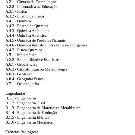
A.2.1 - Ciência da Computação
A.2.2 - Informática na Educação
A.3.1 - Física
A.3.2 - Ensino de Física
A.4.1 - Química
A.4.2 - Ensino de Química
A.4.3 - Química Ambiental
A.4.4 - Química Analítica
A.4.5 - Química de Produtos Naturais
A.4.6 - Química Industrial, Orgânica ou Inorgânica
A.4.7 - Físico-Química
A.5.1 - Matemática
A.5.2 - Probabilidade e Estatística
A.6.1 - Geociências
A.6.2 - Climatologia ou Meteorologia
A.6.3 - Geofísica
A.6.4 - Geografia Física
A.7.1 - Oceanografia
Engenharias
B.1.1 - Engenharia
B.1.2 - Engenharia Civil
B.1.3 - Engenharia de Materiais e Metalúrgica
B.1.4 - Engenharia de Produção
B.1.5 - Engenharia Elétrica
B.1.6 - Engenharia Mecânica
Ciências Biológicas