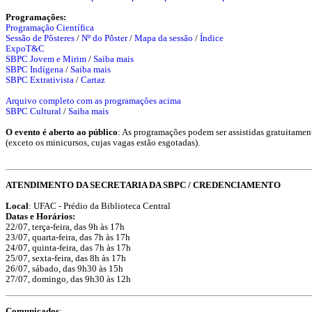
Programações:
Programação Científica
Sessão de Pôsteres
/
Nº do Pôster
/
Mapa da sessão
/
Índice
ExpoT&C
SBPC Jovem e Mirim
/
Saiba mais
SBPC Indígena
/
Saiba mais
SBPC Extrativista
/
Cartaz
Arquivo completo com as programações acima
SBPC Cultural
/
Saiba mais
O evento é aberto ao público
: As programações podem ser assistidas gratuitament
(exceto os minicursos, cujas vagas estão esgotadas).
ATENDIMENTO DA SECRETARIA DA SBPC / CREDENCIAMENTO
Local
: UFAC - Prédio da Biblioteca Central
Datas e Horários:
22/07, terça-feira, das 9h às 17h
23/07, quarta-feira, das 7h às 17h
24/07, quinta-feira, das 7h às 17h
25/07, sexta-feira, das 8h às 17h
26/07, sábado, das 9h30 às 15h
27/07, domingo, das 9h30 às 12h
Comunicados
: